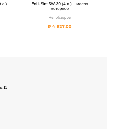
 л.) –
Eni i-Sint 5W-30 (4 л.) – масло
моторное
Нет обзоров
₽
4 927.00
ис 11