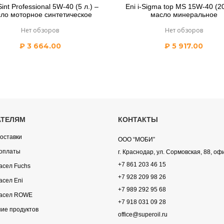
-Sint Professional 5W-40 (5 л.) –
Eni i-Sigma top MS 15W-40 (20
ло моторное синтетическое
масло минеральное
Нет обзоров
Нет обзоров
₽
3 664.00
₽
5 917.00
АТЕЛЯМ
КОНТАКТЫ
оставки
ООО “МОБИ”
оплаты
г. Краснодар, ул. Сормовская, 88, оф
+7 861 203 46 15
асел Fuchs
+7 928 209 98 26
асел Eni
+7 989 292 95 68
асел ROWE
+7 918 031 09 28
ие продуктов
office@superoil.ru