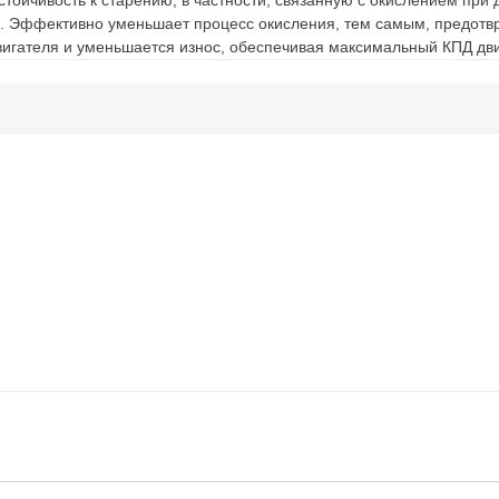
стойчивость к старению, в частности, связанную с окислением при
ов. Эффективно уменьшает процесс окисления, тем самым, предотв
вигателя и уменьшается износ, обеспечивая максимальный КПД дви