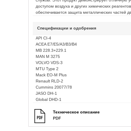
службы. Этот продукт демонстрирует отличную у
доступом воздуха и других химических реагент
обеспечивается защита металлических частей д
Спецификации и одобрения
API CI-4
ACEA E7/E5/A3/B3/B4
MB 228.3+229.1
MAN M 3275
VOLVO VDS-3
MTU Type 2
Mack EO-M Plus
Renault RLD-2
Cummins 20077/78
JASO DH-1
Global DHD-1
Техническое описание
PDF