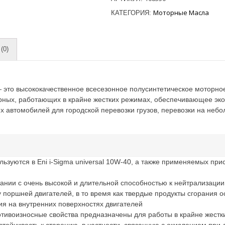
Моторные Масла
КАТЕГОРИЯ:
(0)
это высококачественное всесезонное полусинтетическое моторно
рных, работающих в крайне жестких режимах, обеспечивающее эк
х автомобилей для городской перевозки грузов, перевозки на неб
льзуются в Eni i-Sigma universal 10W-40, а также применяемых пр
ании с очень высокой и длительной способностью к нейтрализаци
 поршней двигателей, в то время как твердые продукты сгорания 
ия на внутренних поверхностях двигателей
отивоизносные свойства предназначены для работы в крайне жестк