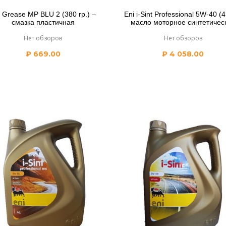
i Grease MP BLU 2 (380 гр.) –
Eni i-Sint Professional 5W-40 (4
смазка пластичная
масло моторное синтетичес
Нет обзоров
Нет обзоров
₽
669.00
₽
4 058.00