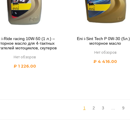
i i-Ride racing 10W-50 (1 л.) –
Eni i-Sint Tech P 0W-30 (5л.)
торное масло для 4-тактных
моторное масло
гателей мотоциклов, скутеров
Нет обзоров
Нет обзоров
₽
4 416.00
₽
1 226.00
1
2
3
…
9