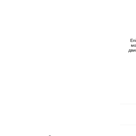
En
мо
дви