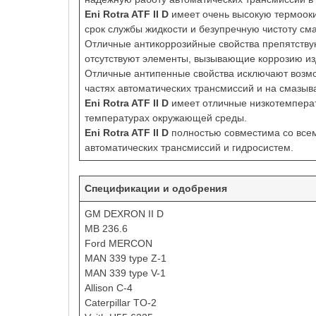
Eni Rotra ATF II D
имеет очень высокую термооки
срок службы жидкости и безупречную чистоту см
Отличные антикоррозийные свойства препятству
отсутствуют элементы, вызывающие коррозию изд
Отличные антипенные свойства исключают возмо
частях автоматических трансмиссий и на смазыв
Eni Rotra ATF II D
имеет отличные низкотемперату
температурах окружающей среды.
Eni Rotra ATF II D
полностью совместима со всем
автоматических трансмиссий и гидросистем.
Спецификации и одобрения
GM DEXRON II D
MB 236.6
Ford MERCON
MAN 339 type Z-1
MAN 339 type V-1
Allison C-4
Caterpillar TO-2