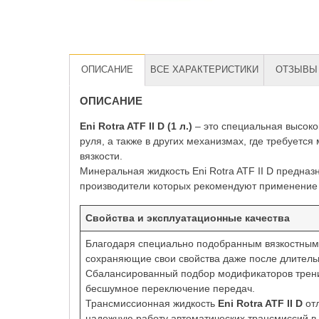
ОПИСАНИЕ
ВСЕ ХАРАКТЕРИСТИКИ
ОТЗЫВЫ 
ОПИСАНИЕ
Eni Rotra ATF II D (1 л.)
– это специальная высоко
руля, а также в других механизмах, где требуетс
вязкости.
Минеральная жидкость Eni Rotra ATF II D предназ
производители которых рекомендуют применение 
Свойства и эксплуатационные качества
Благодаря специально подобранным вязкостным
сохраняющие свои свойства даже после длитель
Сбалансированный подбор модификаторов трения
бесшумное переключение передач.
Трансмиссионная жидкость
Eni Rotra ATF II D
отл
надежную работу автоматических трансмиссий в 