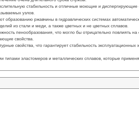
слительную стабильность и отличные моющие и диспергирующие с
азываемых узлов.
ют образованию ржавчины в гидравлических системах автоматическ
елий из стали и меди, а также цветных и не цветных сплавов.
жность пенообразования, что могло бы отрицательно повлиять на
ающие свойства.
рные свойства, что гарантирует стабильность эксплуатационных х
и типами эластомеров и металлических сплавов, которые примен