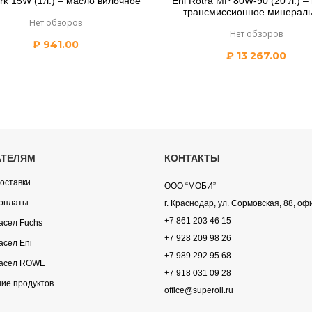
ork 15W (1л.) – масло вилочное
Eni Rotra MP 80W-90 (20 л.) –
трансмиссионное минерал
Нет обзоров
Нет обзоров
₽
941.00
₽
13 267.00
АТЕЛЯМ
КОНТАКТЫ
оставки
ООО “МОБИ”
оплаты
г. Краснодар, ул. Сормовская, 88, оф
+7 861 203 46 15
асел Fuchs
+7 928 209 98 26
асел Eni
+7 989 292 95 68
асел ROWE
+7 918 031 09 28
ие продуктов
office@superoil.ru