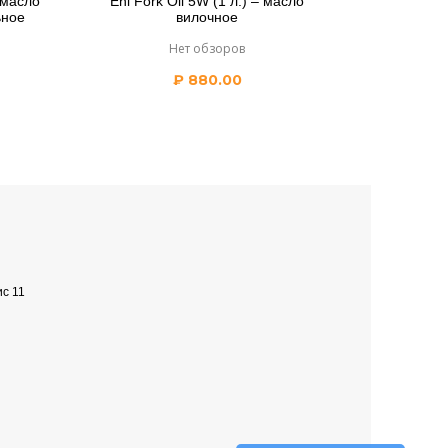
 масло
Eni Fork Oil 5W (1 л.) – масло
ьное
вилочное
Нет обзоров
₽
880.00
ис 11