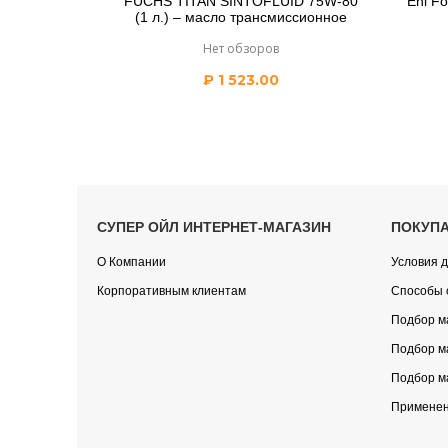
FUCHS TITAN SINTOFLUID 75W-80
Eni F
(1 л.) – масло трансмиссионное
Нет обзоров
₽
1 523.00
СУПЕР ОЙЛ ИНТЕРНЕТ-МАГАЗИН
ПОКУП
О Компании
Условия д
Корпоративным клиентам
Способы 
Подбор м
Подбор м
Подбор м
Применен