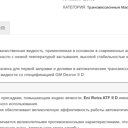
Трансмиссионные Мас
КАТЕГОРИЯ:
(0)
качественная жидкость, применяемая в основном в современных а
я масло с низкой температурой застывания, высокой стабильностью
начена для первой заправки и доливки в автоматические трансмисс
жидкости со спецификацией GM Dexron II D.
 присадкам, повышающим индекс вязкости,
Eni Rotra ATF II D
имее
ного использования.
 обеспечивает великолепную эффективность работы автоматически
ичается великолепными противоизносными характеристиками, что 
течение очень длительного срока службы.