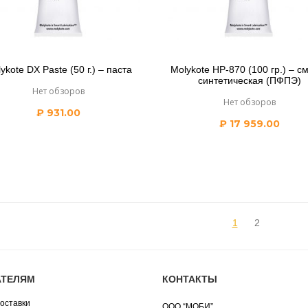
ykote DX Paste (50 г.) – паста
Molykote НP-870 (100 гр.) – с
синтетическая (ПФПЭ)
Нет обзоров
Нет обзоров
₽
931.00
₽
17 959.00
1
2
АТЕЛЯМ
КОНТАКТЫ
оставки
ООО “МОБИ”