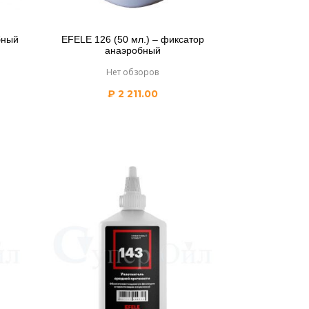
бный
EFELE 126 (50 мл.) – фиксатор
анаэробный
Нет обзоров
₽
2 211.00