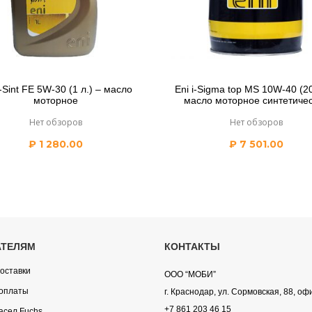
i-Sint FE 5W-30 (1 л.) – масло
Eni i-Sigma top MS 10W-40 (20
моторное
масло моторное синтетиче
Нет обзоров
Нет обзоров
₽
1 280.00
₽
7 501.00
АТЕЛЯМ
КОНТАКТЫ
оставки
ООО “МОБИ”
оплаты
г. Краснодар, ул. Сормовская, 88, оф
+7 861 203 46 15
асел Fuchs