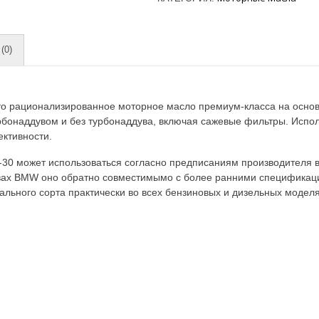
(0)
то рационализированное моторное масло премиум-класса на основ
рбонаддувом и без турбонаддува, включая сажевые фильтры. Испо
ктивности.
 может использоваться согласно предписаниям производителя в 
вах BMW оно обратно совместимымо с более ранними спецификаци
льного сорта практически во всех бензиновых и дизельных моделях 