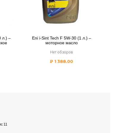
 л.) –
Eni i-Sint Tech F 5W-30 (1 л.) –
ское
моторное масло
Нет обзоров
₽
1 388.00
ис 11