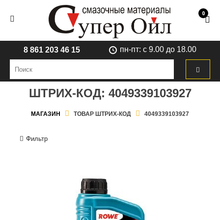
0
пн-пт: с 9.00 до 18.00
8 861 203 46 15
ШТРИХ-КОД:
4049339103927
МАГАЗИН
ТОВАР ШТРИХ-КОД
4049339103927
Фильтр