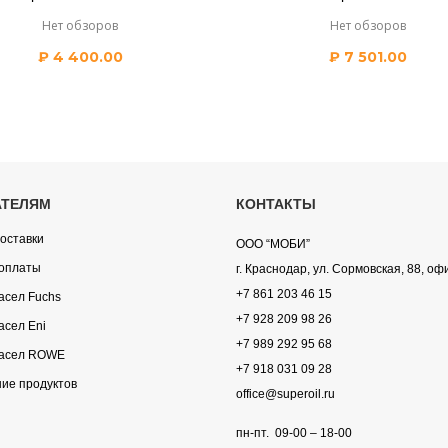
Нет обзоров
Нет обзоров
₽
4 400.00
₽
7 501.00
АТЕЛЯМ
КОНТАКТЫ
оставки
ООО “МОБИ”
оплаты
г. Краснодар, ул. Сормовская, 88, оф
+7 861 203 46 15
асел Fuchs
+7 928 209 98 26
асел Eni
+7 989 292 95 68
асел ROWE
+7 918 031 09 28
ие продуктов
office@superoil.ru
пн-пт. 09-00 – 18-00