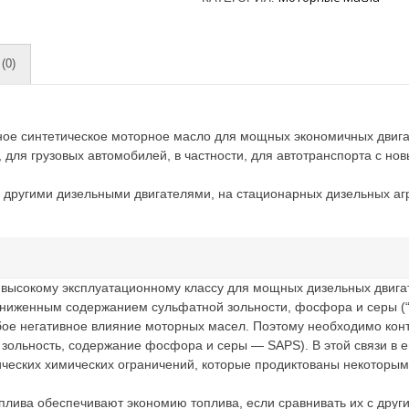
(0)
ное синтетическое моторное масло для мощных экономичных двига
 для грузовых автомобилей, в частности, для автотранспорта с н
с другими дизельными двигателями, на стационарных дизельных агре
му высокому эксплуатационному классу для мощных дизельных двиг
пониженным содержанием сульфатной зольности, фосфора и серы (“
бое негативное влияние моторных масел. Поэтому необходимо кон
зольность, содержание фосфора и серы — SAPS). В этой связи в e
ческих химических ограничений, которые продиктованы некоторым
плива обеспечивают экономию топлива, если сравнивать их с др