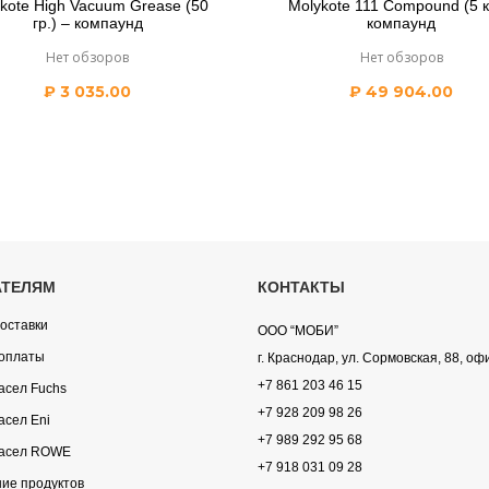
kote High Vacuum Grease (50
Molykote 111 Compound (5 кг
гр.) – компаунд
компаунд
Нет обзоров
Нет обзоров
₽
3 035.00
₽
49 904.00
АТЕЛЯМ
КОНТАКТЫ
оставки
ООО “МОБИ”
оплаты
г. Краснодар, ул. Сормовская, 88, оф
+7 861 203 46 15
асел Fuchs
+7 928 209 98 26
асел Eni
+7 989 292 95 68
асел ROWE
+7 918 031 09 28
ие продуктов