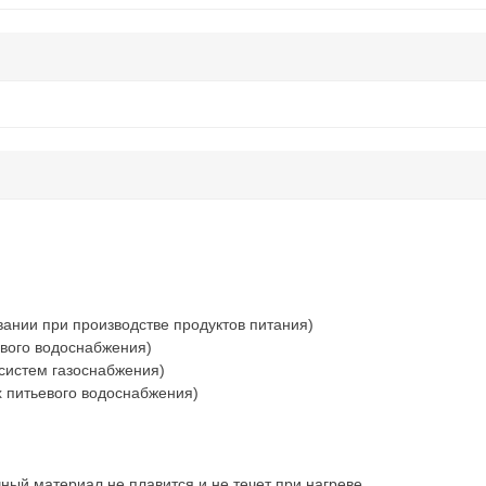
ании при производстве продуктов питания)
вого водоснабжения)
систем газоснабжения)
х питьевого водоснабжения)
ный материал не плавится и не течет при нагреве