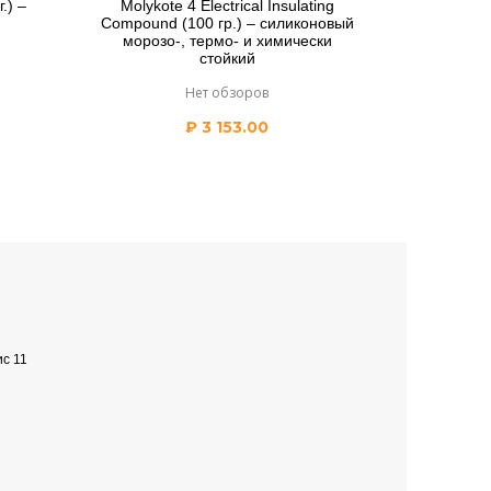
.) –
Molykote 4 Electrical Insulating
Compound (100 гр.) – силиконовый
морозо-, термо- и химически
стойкий
Нет обзоров
₽
3 153.00
ис 11