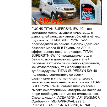
FUCHS TITAN SUPERSYN 5W-40 – это
моторное масло высшего качества для
двигателей легковых автомобилей и лёгких
грузовиков. TITAN SUPERSYN 5W-40
производится на основе высокоиндексного
базового масла III-й Группы по API, и
эффективного пакета присадок. TITAN
SUPERSYN 5W-40 предназначено для
бензиновых и дизельных двигателей
легковых автомобилей и лёгких грузовиков,
как атмосферных, так и оснащенных
турбонаддувом. TITAN SUPERSYN 5W-40
полностью совместимо со всеми
сальниками и уплотнениями, а также с
каталитическими нейтрализаторами. TITAN
SUPERSYN 5W-40 совместимо со всеми
высококачественными моторными маслами
и при необходимости может смешиваться.
Спецификации: ACEA A3/B4, API SN/SM/CF.
Одобрения: MB-APPROVAL 229.3,
PORSCHE A40, PSA B71 2296, RENAULT,