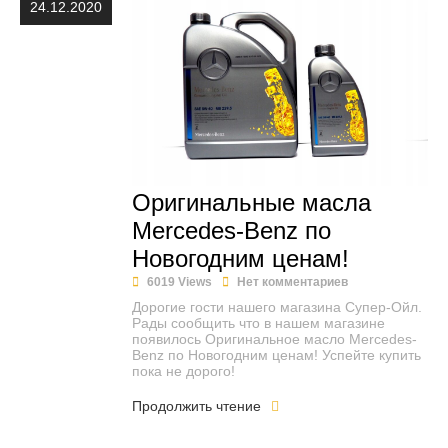
24.12.2020
Оригинальные масла
Mercedes-Benz по
Новогодним ценам!
6019 Views
Нет комментариев
Дорогие гости нашего магазина Супер-Ойл.
Рады сообщить что в нашем магазине
появилось Оригинальное масло Mercedes-
Benz по Новогодним ценам! Успейте купить
пока не дорого!
Продолжить чтение