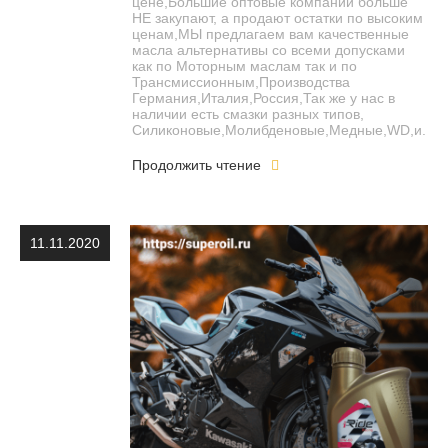
цене,Большие оптовые компании больше
НЕ закупают, а продают остатки по высоким
ценам,МЫ предлагаем вам качественные
масла альтернативы со всеми допусками
как по Моторным маслам так и по
Трансмиссионным,Производства
Германия,Италия,Россия,Так же у нас в
наличии есть смазки разных типов,
Силиконовые,Молибденовые,Медные,WD,и.
Продолжить чтение
11.11.2020