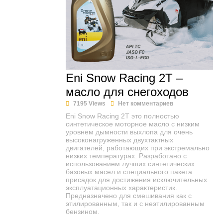
Eni Snow Racing 2T –
масло для снегоходов
7195 Views
Нет комментариев
Eni Snow Racing 2T это полностью
синтетическое моторное масло с низким
уровнем дымности выхлопа для очень
высоконагруженных двухтактных
двигателей, работающих при экстремально
низких температурах. Разработано с
использованием лучших синтетических
базовых масел и специального пакета
присадок для достижения исключительных
эксплуатационных характеристик.
Предназначено для смешивания как с
этилированным, так и с неэтилированным
бензином.