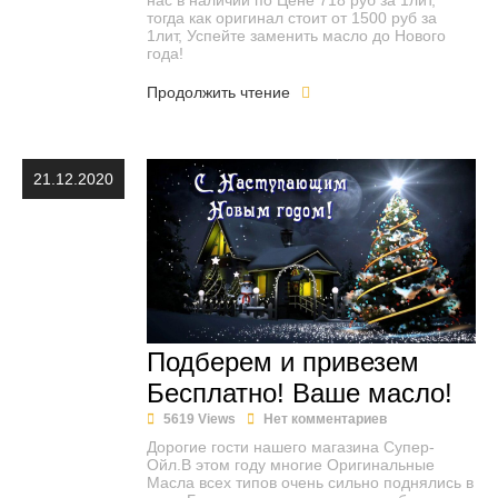
нас в наличии по Цене 718 руб за 1лит,
тогда как оригинал стоит от 1500 руб за
1лит, Успейте заменить масло до Нового
года!
Продолжить чтение
21.12.2020
Подберем и привезем
Бесплатно! Ваше масло!
5619 Views
Нет комментариев
Дорогие гости нашего магазина Супер-
Ойл.В этом году многие Оригинальные
Масла всех типов очень сильно поднялись в