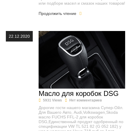
или подборе масел и смазок наших товаров!
Продолжить чтение
22.12.2020
Масло для коробок DSG
5931 Views
Нет комментариев
Дорогие гости нашего магазина Супер-Ойл.
Для Вашего Авто, Audi,Volkswagen,Skoda
масло FUCHS FFL-2 для коробок
DSG,Единственный продукт одобренный по
спецификации VW TL 521 82 (G 052 182) у