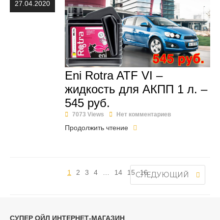
27.04.2020
Eni Rotra ATF VI –
жидкость для АКПП 1 л. –
545 руб.
7073 Views
Нет комментариев
Продолжить чтение
1
2
3
4
…
14
15
16
СЛЕДУЮЩИЙ
СУПЕР ОЙЛ ИНТЕРНЕТ-МАГАЗИН