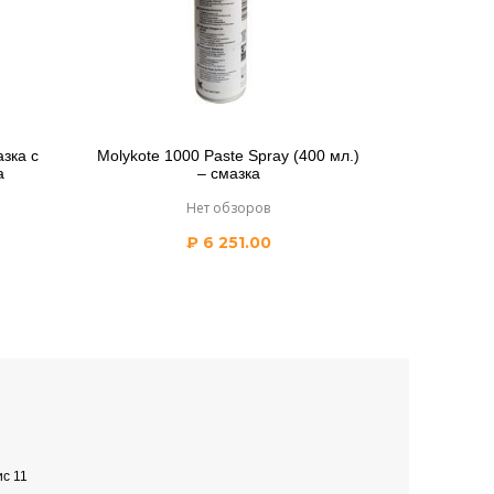
азка c
Molykote 1000 Paste Spray (400 мл.)
а
– смазка
Нет обзоров
₽
6 251.00
ис 11