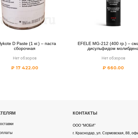
ykote D Paste (1 кг.) – паста
EFELE MG-212 (400 гр.) – см
сборочная
дисульфидом молибден
Нет обзоров
Нет обзоров
₽
17 422.00
₽
660.00
АТЕЛЯМ
КОНТАКТЫ
оставки
ООО “МОБИ”
оплаты
г. Краснодар, ул. Сормовская, 88, оф