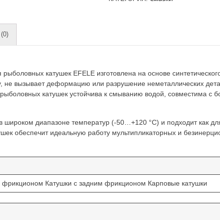
(0)
я рыболовных катушек EFELE изготовлена на основе синтетическог
у, не вызывает деформацию или разрушение неметаллических дета
 рыболовных катушек устойчива к смыванию водой, совместима с б
 широком диапазоне температур (-50…+120 °С) и подходит как для 
ушек обеспечит идеальную работу мультипликаторных и безинерци
м фрикционом Катушки с задним фрикционом Карповые катушки