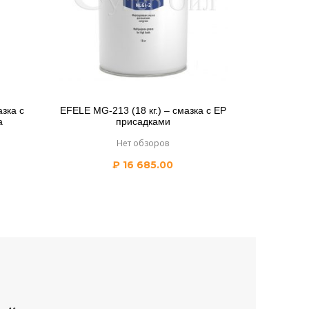
азка c
EFELE MG-213 (18 кг.) – смазка с EP
а
присадками
Нет обзоров
₽
16 685.00