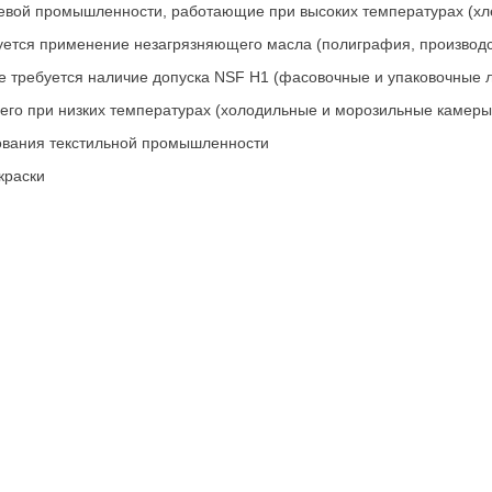
щевой промышленности, работающие при высоких температурах (хле
уется применение незагрязняющего масла (полиграфия, производ
де требуется наличие допуска NSF H1 (фасовочные и упаковочные ли
го при низких температурах (холодильные и морозильные камеры
вания текстильной промышленности
краски