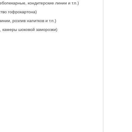
бопекарные, кондитерские линии и т.п.)
ство гофрокартона)
нии, розлив напитков и т.п.)
, камеры шоковой заморозки)