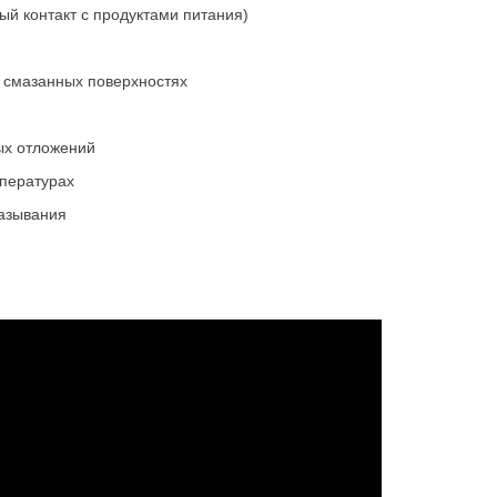
й контакт с продуктами питания)
 смазанных поверхностях
ых отложений
мпературах
азывания