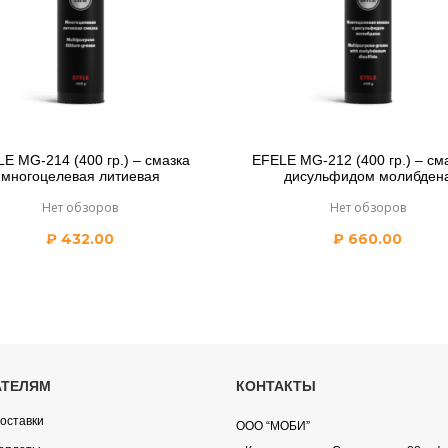
E MG-214 (400 гр.) – смазка
EFELE MG-212 (400 гр.) – см
многоцелевая литиевая
дисульфидом молибден
Нет обзоров
Нет обзоров
₽
432.00
₽
660.00
АТЕЛЯМ
КОНТАКТЫ
оставки
ООО “МОБИ”