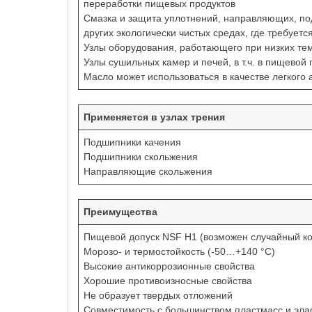
переработки пищевых продуктов
Смазка и защита уплотнений, направляющих, по
других экологически чистых средах, где требует
Узлы оборудования, работающего при низких те
Узлы сушильных камер и печей, в т.ч. в пищево
Масло может использоваться в качестве легкого
Применяется в узлах трения
Подшипники качения
Подшипники скольжения
Направляющие скольжения
Преимущества
Пищевой допуск NSF H1 (возможен случайный кон
Морозо- и термостойкость (-50…+140 °С)
Высокие антикоррозионные свойства
Хорошие противоизносные свойства
Не образует твердых отложений
Совместимость с большинством пластмасс и эла