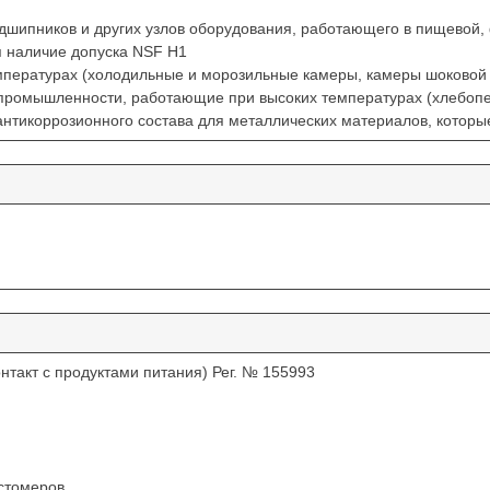
дшипников и других узлов оборудования, работающего в пищевой,
ся наличие допуска NSF H1
мпературах (холодильные и морозильные камеры, камеры шоковой
й промышленности, работающие при высоких температурах (хлебопек
 антикоррозионного состава для металлических материалов, которы
такт с продуктами питания) Рег. № 155993
стомеров