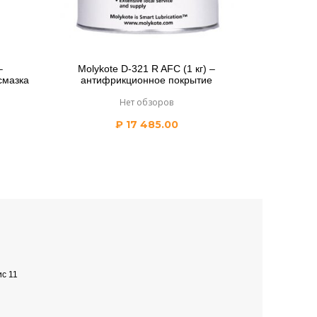
–
Molykote D-321 R AFC (1 кг) –
смазка
антифрикционное покрытие
Нет обзоров
₽
17 485.00
ис 11