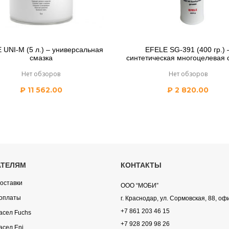
 UNI-M (5 л.) – универсальная
EFELE SG-391 (400 гр.) 
смазка
синтетическая многоцелевая 
Нет обзоров
Нет обзоров
₽
11 562.00
₽
2 820.00
АТЕЛЯМ
КОНТАКТЫ
оставки
ООО “МОБИ”
оплаты
г. Краснодар, ул. Сормовская, 88, оф
+7 861 203 46 15
асел Fuchs
+7 928 209 98 26
асел Eni