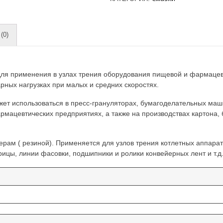
(0)
 для применения в узлах трения оборудования пищевой и фармаце
рных нагрузках при малых и средних скоростях.
т использоваться в пресс-грануляторах, бумагоделательных маши
ацевтических предприятиях, а также на производствах картона, бум
рам ( резиной). Применяется для узлов трения котлетных аппарато
ицы, линии фасовки, подшипники и ролики конвейерных лент и т.д