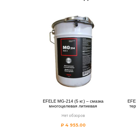
EFELE MG-214 (5 кг.) – смазка
EFEL
многоцелевая литиевая
те
Нет обзоров
₽
4 955.00