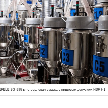
EFELE SG-395 многоцелевая смазка с пищевым допуском NSF H1