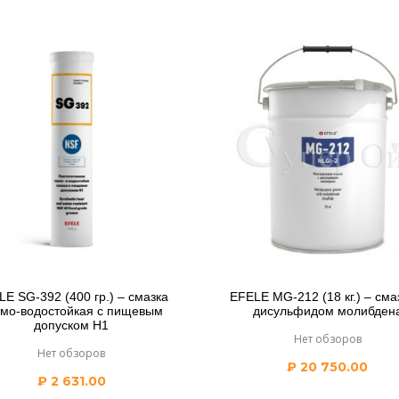
E SG-392 (400 гр.) – смазка
EFELE MG-212 (18 кг.) – сма
рмо-водостойкая с пищевым
дисульфидом молибден
допуском H1
Нет обзоров
Нет обзоров
₽
20 750.00
₽
2 631.00