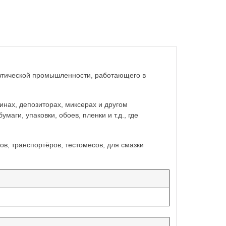
втической промышленности, работающего в
нах, депозиторах, миксерах и другом
аги, упаковки, обоев, пленки и т.д., где
в, транспортёров, тестомесов, для смазки
.