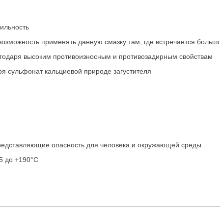
бильность
возможность применять данную смазку там, где встречается больш
агодаря высоким противоизносным и противозадирным свойствам
я сульфонат кальциевой природе загустителя
представляющие опасность для человека и окружающей среды
5 до +190°C