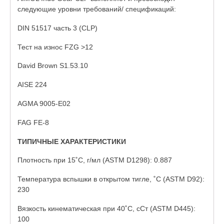
следующие уровни требований/ спецификаций:
DIN 51517 часть 3 (CLP)
Тест на износ FZG >12
David Brown S1.53.10
AISE 224
AGMA 9005-E02
FAG FE-8
ТИПИЧНЫЕ ХАРАКТЕРИСТИКИ
Плотность при 15˚C, г/мл (ASTM D1298): 0.887
Температура вспышки в открытом тигле, ˚C (ASTM D92):
230
Вязкость кинематическая при 40˚C, сСт (ASTM D445):
100