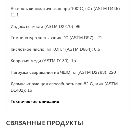
Вязкость кинематическая при 100˚C, сСт (ASTM D445):
11.1
Индекс вязкости (ASTM D2270): 96
Температура застывания, ˚C (ASTM D97): -21
Кислотное число, мг КОН/г (ASTM D664): 0.5
Коррозия меди (ASTM D130): 1b
Нагрузка сваривания на ЧШМ, кг (ASTM D2783): 220
Деэмульгирующая способность при 82 С, мин (ASTM
D1401): 15
Техническое описание
СВЯЗАННЫЕ ПРОДУКТЫ