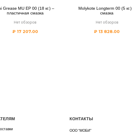
i Grease MU EP 00 (18 кг.) –
Molykote Longterm 00 (5 кг.)
пластичная смазка
смазка
Нет обзоров
Нет обзоров
₽
17 207.00
₽
13 828.00
АТЕЛЯМ
КОНТАКТЫ
оставки
ООО “МОБИ”