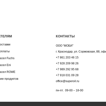
АТЕЛЯМ
КОНТАКТЫ
оставки
ООО “МОБИ”
оплаты
г. Краснодар, ул. Сормовская, 88, оф
+7 861 203 46 15
асел Fuchs
+7 928 209 98 26
асел Eni
+7 989 292 95 68
асел ROWE
+7 918 031 09 28
ие продуктов
office@superoil.ru
пн-пт. 09-00 – 18-00