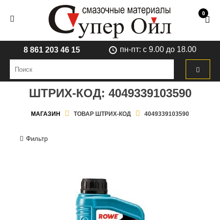
0
пн-пт: с 9.00 до 18.00
8 861 203 46 15
ШТРИХ-КОД:
4049339103590
МАГАЗИН
ТОВАР ШТРИХ-КОД
4049339103590
Фильтр