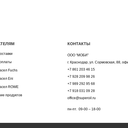
АТЕЛЯМ
КОНТАКТЫ
оставки
ООО “МОБИ”
оплаты
г. Краснодар, ул. Сормовская, 88, оф
+7 861 203 46 15
асел Fuchs
+7 928 209 98 26
асел Eni
+7 989 292 95 68
асел ROWE
+7 918 031 09 28
ие продуктов
office@superoil.ru
пн-пт. 09-00 – 18-00