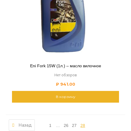
Eni Fork 15W (1л.) – масло вилочное
Нет обзоров
₽
941.00
В корзину
Назад
1
…
26
27
28