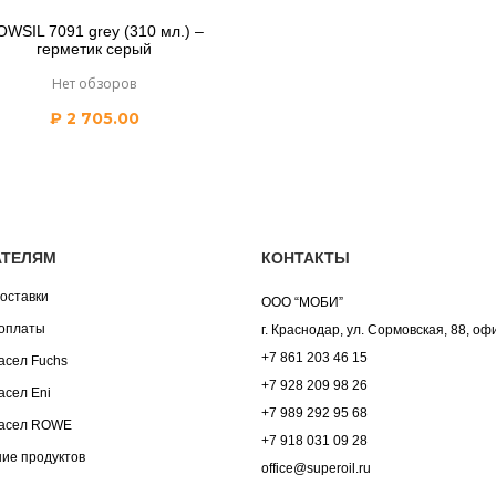
OWSIL 7091 grey (310 мл.) –
герметик серый
Нет обзоров
₽
2 705.00
АТЕЛЯМ
КОНТАКТЫ
оставки
ООО “МОБИ”
оплаты
г. Краснодар, ул. Сормовская, 88, оф
+7 861 203 46 15
асел Fuchs
+7 928 209 98 26
асел Eni
+7 989 292 95 68
асел ROWE
+7 918 031 09 28
ие продуктов
office@superoil.ru